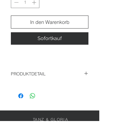
In den Warenkorb
Sofortkauf
PRODUKTDETAIL
Materialzusammensetzung: 72% Viskose
(LENZING™ ECOVERO™), 28% Polyamid
TANZ & GLORIA
Pariser Straße 108
55268 Nieder-Olm
0151-56178330