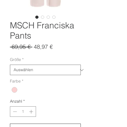
MSCH Franciska
Pants
Standardpreis
Sale-
 69,95 € 
48,97 €
Preis
Größe
*
Farbe
*
Anzahl
*