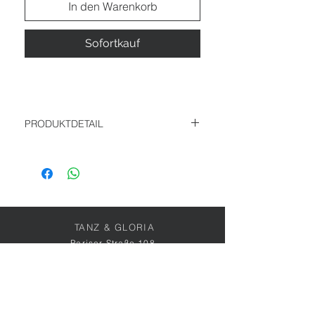
In den Warenkorb
Sofortkauf
PRODUKTDETAIL
Materialzusammensetzung 42% Viskose,
42% Lyocell, 10% Polyamid & 6% Leinen
TANZ & GLORIA
Pariser Straße 108
55268 Nieder-Olm
0151-56178330
derladen@tanzundgloria.de