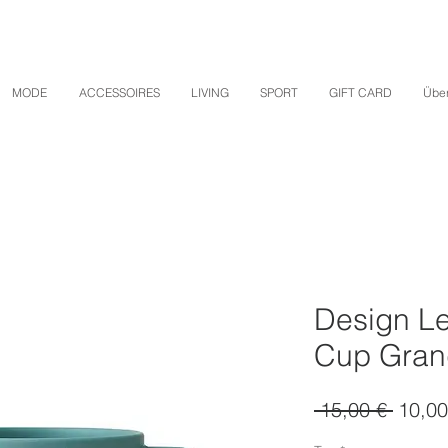
MODE
ACCESSOIRES
LIVING
SPORT
GIFT CARD
Über
Design Le
Cup Gra
Stand
 15,00 € 
10,00