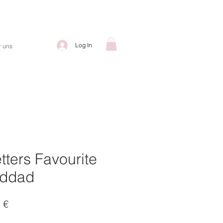
Log In
 uns
tters Favourite
nddad
ardpreis
Sale-
 €
Preis